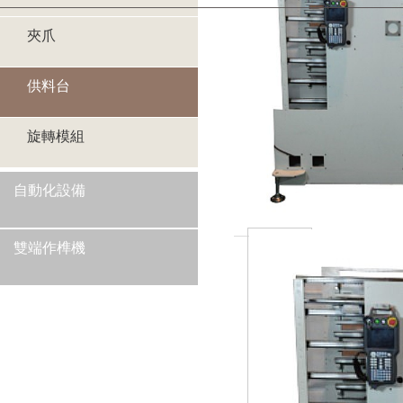
夾爪
二指機械夾爪
供料台
三指定心機械夾爪
旋轉模組
自動化設備
雙端作榫機