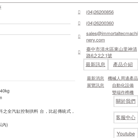
座
(04)26200856
(04)26200360
sales@immortaltecmachi
nery.com
臺中市清水區東山里神清
路6之2之1號
最新訊息
產品介紹
最新消息
機械人周邊產品
展覽訊息
自動化設備
0kg
雙端作榫機
m
關於我們
料之全汽缸控制供料 台，比起傳統式，
客服中心
以內)
Youtube