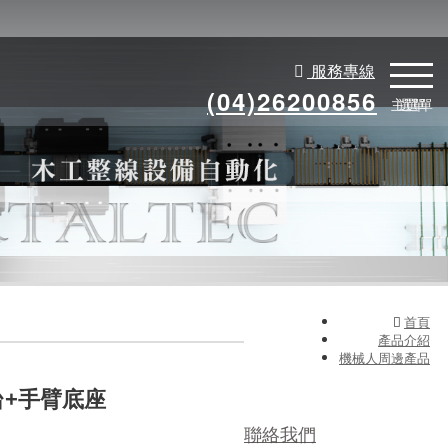
服務專線
(04)26200856
主選單
選單
首頁
產品介紹
機械人周邊產品
+手臂底座
聯絡我們