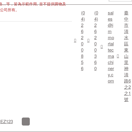
格…等，皆為示範作用, 並不提供購物及
公司所有。
(0
(0
sal
臺
4)
4)
es
中
2
2
@i
市
6
6
m
清
2
2
mo
水
0
0
rtal
區
0
0
tec
東
8
3
ma
山
5
6
chi
里
6
0
ner
神
y.c
清
om
路6
之2
之1
號
Z123