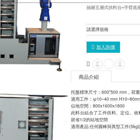
抽屜五層式供料台+手臂底
加入詢價
商品介紹
托盤標準尺寸：600*500 mm，荷重4
適用工件：φ10~40 mm H10~80m
佔地空間：800x1600x1800
此料台結合了工件供料、定位、收
節省1/2的站地空間
適用產品:任何圓棒與異型工件(5kg