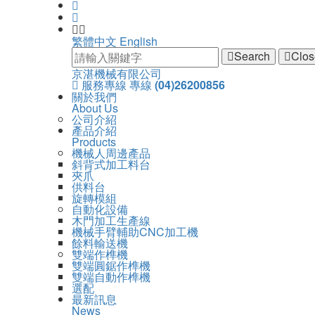
繁體中文
English
Search
Clos
京
京湛機械有限公司
主
服務專線
專線
(04)26200856
湛
選
主
關於我們
機
單
About Us
導
械
公司介紹
覽
有
產品介紹
Navigation
限
Products
公
機械人周邊產品
司
斜背式加工料台
夾爪
供料台
旋轉模組
自動化設備
木門加工生產線
機械手臂輔助CNC加工機
餘料輸送機
雙端作榫機
雙端圓鋸作榫機
雙端自動作榫機
選配
最新訊息
News