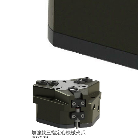
加強款三指定心機械夾爪
407029