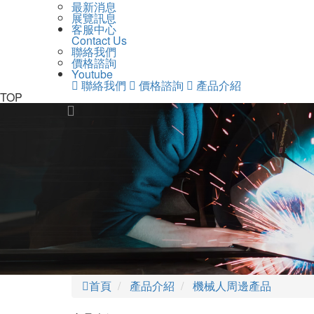
最新消息
展覽訊息
客服中心
Contact Us
聯絡我們
價格諮詢
Youtube
聯絡我們
價格諮詢
產品介紹
返
TOP
Previous
回
頁
面
頂
端
首頁
產品介紹
機械人周邊產品