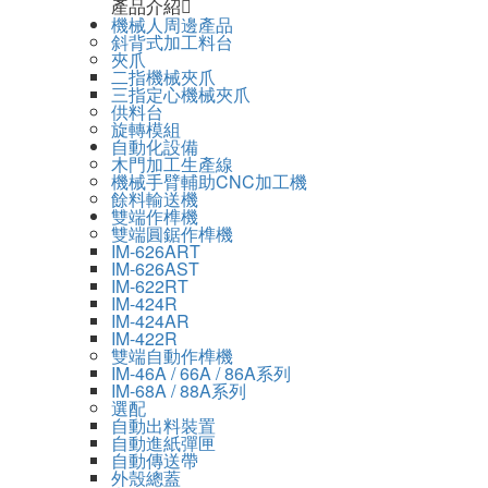
產品介紹
機械人周邊產品
斜背式加工料台
夾爪
二指機械夾爪
三指定心機械夾爪
供料台
旋轉模組
自動化設備
木門加工生產線
機械手臂輔助CNC加工機
餘料輸送機
雙端作榫機
雙端圓鋸作榫機
IM-626ART
IM-626AST
IM-622RT
IM-424R
IM-424AR
IM-422R
雙端自動作榫機
IM-46A / 66A / 86A系列
IM-68A / 88A系列
選配
自動出料裝置
自動進紙彈匣
自動傳送帶
外殼總蓋