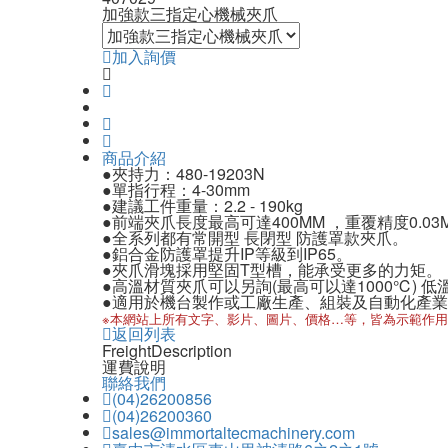
加強款三指定心機械夾爪
加入詢價
商品介紹
●夾持力：480-19203N
●單指行程：4-30mm
●建議工件重量：2.2 - 190kg
●前端夾爪長度最高可達400MM ，重覆精度0.03
●全系列都有常開型 長閉型 防護罩款夾爪。
●鋁合金防護罩提升IP等級到IP65。
●夾爪滑塊採用堅固T型槽，能承受更多的力矩。
●高溫材質夾爪可以另詢(最高可以達1000℃) 
●適用於機台製作或工廠生產、組裝及自動化產
※本網站上所有文字、影片、圖片、價格…等，皆為示範作用
返回列表
Freight
Description
運費說明
聯絡我們
(04)26200856
(04)26200360
sales@immortaltecmachinery.com