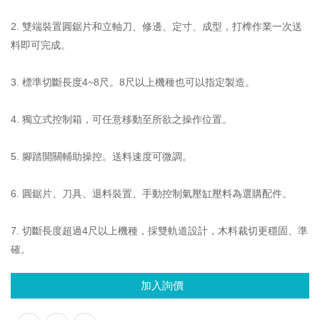
外殼總蓋
2. 雙端裝置圓鋸片和立軸刀、修邊、定寸、成型，打榫作業一次送
定制站配置
料即可完成。
3. 標準切斷長度4~8尺。8尺以上機種也可以指定製造。
4. 獨立式控制箱，可任意移動至所欲之操作位置。
5. 腳踏開關輔助操控。送料速度可微調。
6. 圓鋸片、刀具、退料裝置、手動控制氣壓缸壓料為選購配件。
7. 切斷長度超過4尺以上機種，採雙軌道設計，木料裁切更穩固、準
確。
加入詢價