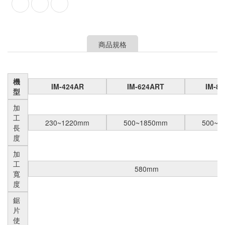
商品規格
機
IM-424AR
IM-624ART
IM-8
型
加
工
230~1220mm
500~1850mm
500~2
長
度
加
工
580mm
寬
度
鋸
片
使