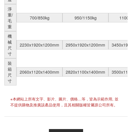
淨
重/
700/850kg
950/1150kg
1100/
毛
重
機
械
2230x1920x1200mm
2950x1920x1200mm
3450x192
尺
寸
裝
箱
2060x1120x1400mm
2820x1100x1400mm
3500x110
尺
寸
※本網站上所有文字、影片、圖片、價格…等，皆為示範作用, 並
不提供購物及推廣該產品使用，且其相關版權皆屬原公司所有。