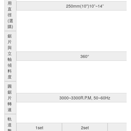
用
250mm(10")10”~14”
直
徑
(選
購)
鋸
片
與
立
360°
軸
傾
料
度
圓
鋸
片
3000~3300R.P.M, 50~60Hz
轉
速
軌
道
1set
2set
2s
數