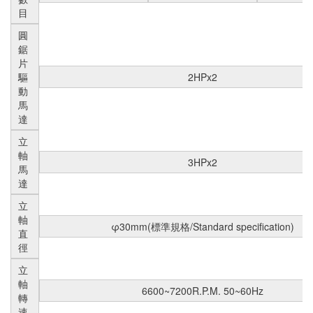
目
圓
鋸
片
驅
2HPx2
動
馬
達
立
軸
3HPx2
馬
達
立
軸
φ30mm(標準規格/Standard specification)
直
徑
立
軸
6600~7200R.P.M. 50~60Hz
轉
速