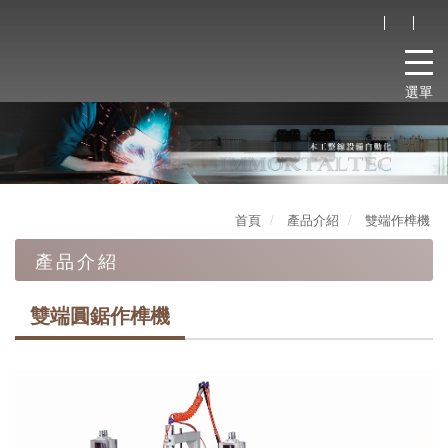
選單
首頁
產品介紹
雙端作榫機
產品介紹
機械人周邊產品
雙端圓鋸作榫機
自動化設備
雙端作榫機
雙端圓鋸作榫機