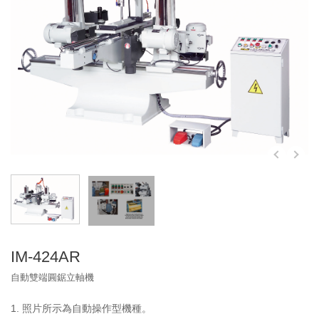
IM-626ART
IM-626AST
IM-622RT
IM-424R
IM-424AR
IM-422R
雙端自動作榫機
IM-46A / 66A / 86A系列
選配
IM-68A / 88A系列
自動出料裝置
IM-424AR
自動進紙彈匣
自動雙端圓鋸立軸機
自動傳送帶
1. 照片所示為自動操作型機種。